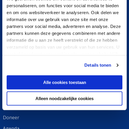
Onze aanpak
personaliseren, om functies voor social media te bieden
Opruimen
en om ons websiteverkeer te analyseren. Ook delen we
informatie over uw gebruik van onze site met onze
Onderzoeken
partners voor social media, adverteren en analyse. Deze
partners kunnen deze gegevens combineren met andere
Oplossen
informatie die u aan ze heeft verstrekt of die ze hebben
Ontdekken
verzameld op basis van uw gebruik van hun services. U
gaat akkoord met onze cookies als u onze website blijft
gebruiken.
Details tonen
Kom in actie
Alle cookies toestaan
Word opruimer
Word onderzoeker
Alleen noodzakelijke cookies
Word partner
Doneer
Agenda