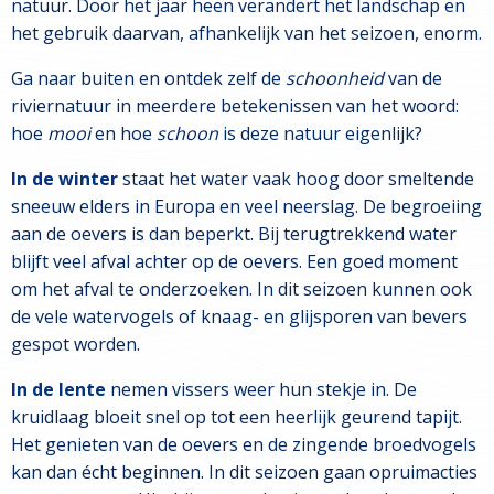
natuur. Door het jaar heen verandert het landschap en
het gebruik daarvan, afhankelijk van het seizoen, enorm.
Ga naar buiten en ontdek zelf de
schoonheid
van de
riviernatuur in meerdere betekenissen van het woord:
hoe
mooi
en hoe
schoon
is deze natuur eigenlijk?
In de winter
staat het water vaak hoog door smeltende
sneeuw elders in Europa en veel neerslag. De begroeiing
aan de oevers is dan beperkt. Bij terugtrekkend water
blijft veel afval achter op de oevers. Een goed moment
om het afval te onderzoeken. In dit seizoen kunnen ook
de vele watervogels of knaag- en glijsporen van bevers
gespot worden.
In de lente
nemen vissers weer hun stekje in. De
kruidlaag bloeit snel op tot een heerlijk geurend tapijt.
Het genieten van de oevers en de zingende broedvogels
kan dan écht beginnen. In dit seizoen gaan opruimacties