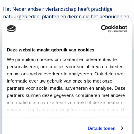
Het Nederlandse rivierlandschap heeft prachtige
natuurgebieden, planten en dieren die het behouden en
beschermen waard zijn. Ontdek samen met Schone
Rivieren de schoonheid van de rivieren!
Deze website maakt gebruik van cookies
We gebruiken cookies om content en advertenties te
personaliseren, om functies voor social media te bieden
E-learning Schone Rivieren en
en om ons websiteverkeer te analyseren. Ook delen we
Beken
informatie over uw gebruik van onze site met onze
partners voor social media, adverteren en analyse. Deze
Nederland en water zijn onlosmakelijk met elkaar
partners kunnen deze gegevens combineren met andere
verbonden. Rivieren, beken en sloten zijn kenmerkend
informatie die u aan ze heeft verstrekt of die ze hebben
voor ons landschap. In de e-learning ‘Schone rivieren en
verzameld op basis van uw gebruik van hun services. U
beken’ van
de IVN Natuuracademie Online
leer je meer
gaat akkoord met onze cookies als u onze website blijft
over de dieren en planten die je kunt vinden langs de
gebruiken.
waterwegen. Ook zijn er bepaalde uitdagingen en
Details tonen