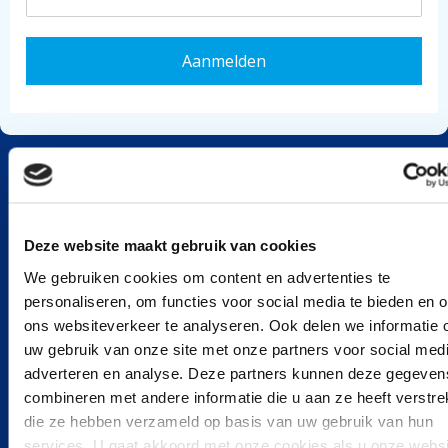
Over ons
Deze website maakt gebruik van cookies
We gebruiken cookies om content en advertenties te
Schone Rivieren is een programma van IVN
personaliseren, om functies voor social media te bieden en 
Natuureducatie, dat in 2017 werd geïnitieerd in
ons websiteverkeer te analyseren. Ook delen we informatie 
samenwerking met Plastic Soup Foundation en Stichting
uw gebruik van onze site met onze partners voor social medi
De Noordzee. Samen met consumenten, bedrijven en
adverteren en analyse. Deze partners kunnen deze gegeven
overheden werken we aan ons doel: plasticvrije rivieren
combineren met andere informatie die u aan ze heeft verstrek
in Nederland in 2030.
die ze hebben verzameld op basis van uw gebruik van hun
services. U gaat akkoord met onze cookies als u onze websi