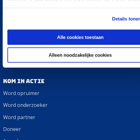
Onze aanpak
blijft gebruiken.
Opruimen
Details tone
Onderzoeken
Alle cookies toestaan
Oplossen
Ontdekken
Alleen noodzakelijke cookies
Kom in actie
Word opruimer
Word onderzoeker
Word partner
Doneer