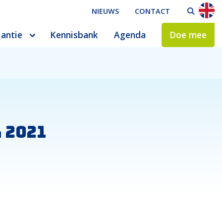
NIEUWS
CONTACT
ZO
iantie
Kennisbank
Agenda
Doe mee
 2021