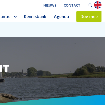
NIEUWS
CONTACT
ZO
iantie
Kennisbank
Agenda
Doe mee
nt