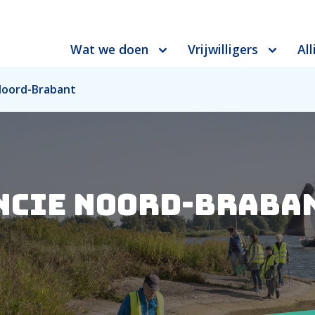
Wat we doen
Vrijwilligers
All
Noord-Brabant
ncie Noord-Braba