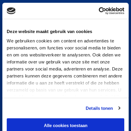
Over ons
Deze website maakt gebruik van cookies
Schone Rivieren is een programma van IVN
Natuureducatie, dat in 2017 werd geïnitieerd in
We gebruiken cookies om content en advertenties te
samenwerking met Plastic Soup Foundation en Stichting
personaliseren, om functies voor social media te bieden
De Noordzee. Samen met consumenten, bedrijven en
en om ons websiteverkeer te analyseren. Ook delen we
overheden werken we aan ons doel: plasticvrije rivieren
informatie over uw gebruik van onze site met onze
partners voor social media, adverteren en analyse. Deze
in Nederland in 2030.
partners kunnen deze gegevens combineren met andere
informatie die u aan ze heeft verstrekt of die ze hebben
Onze aanpak
verzameld op basis van uw gebruik van hun services. U
Opruimen
gaat akkoord met onze cookies als u onze website blijft
gebruiken.
Onderzoeken
Details tonen
Oplossen
Alle cookies toestaan
Ontdekken