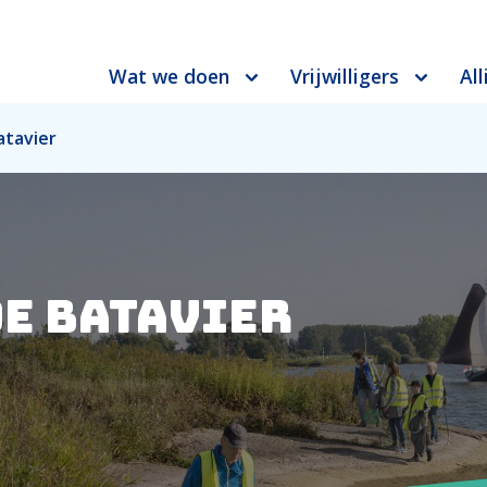
Wat we doen
Vrijwilligers
All
atavier
de Batavier