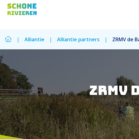
|
Alliantie
|
Alliantie partners
|
ZRMV de B
Zoek
Zoek
ZRMV 