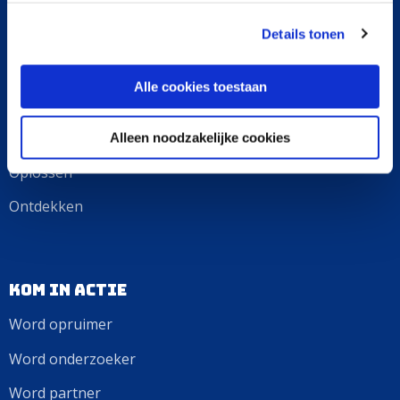
in Nederland in 2030.
gebruiken.
Details tonen
Onze aanpak
Alle cookies toestaan
Opruimen
Onderzoeken
Alleen noodzakelijke cookies
Oplossen
Ontdekken
Kom in actie
Word opruimer
Word onderzoeker
Word partner