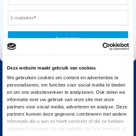
Deze website maakt gebruik van cookies
We gebruiken cookies om content en advertenties te
personaliseren, om functies voor social media te bieden
en om ons websiteverkeer te analyseren. Ook delen we
Over ons
informatie over uw gebruik van onze site met onze
Schone Rivieren is een programma van IVN
partners voor social media, adverteren en analyse. Deze
Natuureducatie, dat in 2017 werd geïnitieerd in
partners kunnen deze gegevens combineren met andere
samenwerking met Plastic Soup Foundation en Stichting
informatie die u aan ze heeft verstrekt of die ze hebben
De Noordzee. Samen met consumenten, bedrijven en
verzameld op basis van uw gebruik van hun services. U
overheden werken we aan ons doel: plasticvrije rivieren
gaat akkoord met onze cookies als u onze website blijft