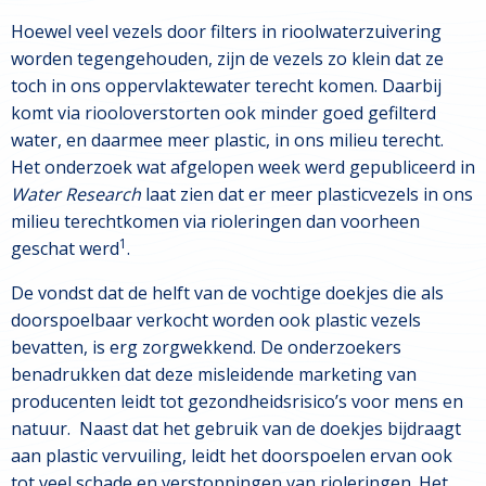
Hoewel veel vezels door filters in rioolwaterzuivering
worden tegengehouden, zijn de vezels zo klein dat ze
toch in ons oppervlaktewater terecht komen. Daarbij
komt via riooloverstorten ook minder goed gefilterd
water, en daarmee meer plastic, in ons milieu terecht.
Het onderzoek wat afgelopen week werd gepubliceerd in
Water Research
laat zien dat er meer plasticvezels in ons
milieu terechtkomen via rioleringen dan voorheen
1
geschat werd
.
De vondst dat de helft van de vochtige doekjes die als
doorspoelbaar verkocht worden ook plastic vezels
bevatten, is erg zorgwekkend. De onderzoekers
benadrukken dat deze misleidende marketing van
producenten leidt tot gezondheidsrisico’s voor mens en
natuur. Naast dat het gebruik van de doekjes bijdraagt
aan plastic vervuiling, leidt het doorspoelen ervan ook
tot veel schade en verstoppingen van rioleringen. Het