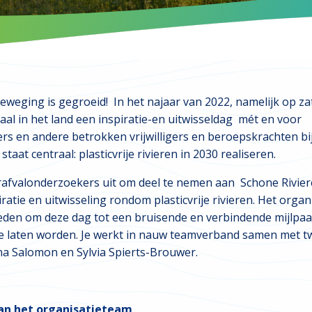
eweging is gegroeid! In het najaar van 2022, namelijk op 
aal in het land een
inspiratie-en uitwisseldag mét en voor
rs en andere betrokken vrijwilligers en beroepskrachten bij
taat centraal: plasticvrije rivieren in 2030 realiseren.
erafvalonderzoekers uit om deel te nemen aan Schone Riviere
iratie en uitwisseling rondom plasticvrije rivieren. Het orga
mleden om deze dag tot een bruisende en verbindende mijlpa
e laten worden. Je werkt in nauw teamverband samen met t
na Salomon en Sylvia Spierts-Brouwer.
 van het organisatieteam