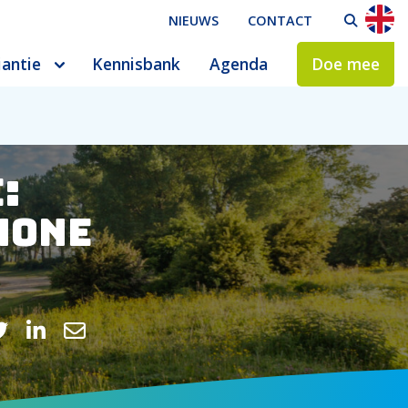
NIEUWS
CONTACT
ZO
iantie
Kennisbank
Agenda
Doe mee
:
hone