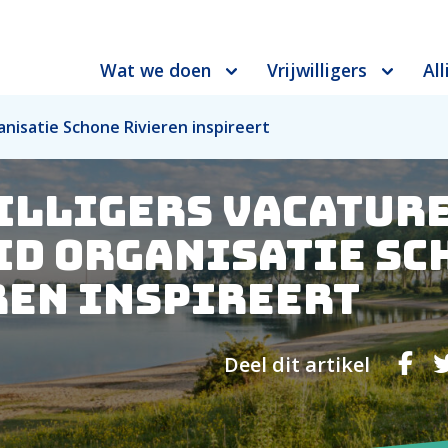
Wat we doen
Vrijwilligers
All
anisatie Schone Rivieren inspireert
illigers vacature
id Organisatie Sc
ren inspireert
Deel dit artikel