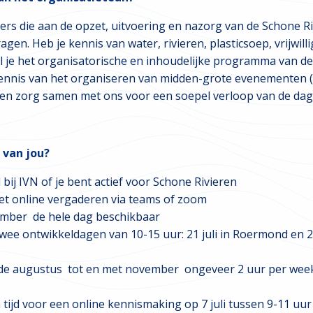
gers die aan de opzet, uitvoering en nazorg van de Schone R
gen. Heb je kennis van water, rivieren, plasticsoep, vrijwill
l je het organisatorische en inhoudelijke programma van d
ennis van het organiseren van midden-grote evenementen 
en zorg samen met ons voor een soepel verloop van de dag
van jou?
d bij IVN of je bent actief voor Schone Rivieren
et online vergaderen via teams of zoom
ember de hele dag beschikbaar
wee ontwikkeldagen van 10-15 uur: 21 juli in Roermond en 
iode augustus tot en met november ongeveer 2 uur per week
 tijd voor een online kennismaking op 7 juli tussen 9-11 uur