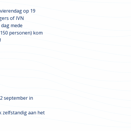
ivierendag op 19
igers of IVN
e dag mede
(150 personen) kom
!
22 september in
 zelfstandig aan het