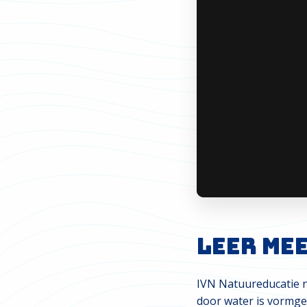
Leer me
IVN Natuureducatie n
door water is vormge