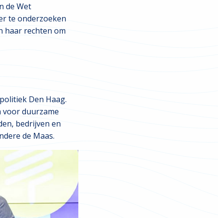
in de Wet
er te onderzoeken
n haar rechten om
 politiek Den
Haag.
um voor duurzame
den, bedrijven en
andere de Maas.