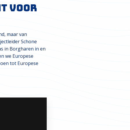
t voor
and, maar van
jectleider Schone
as in Borgharen in en
pen we Europese
doen tot Europese