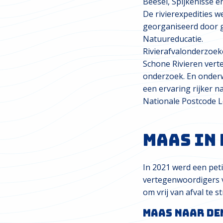
Beesel, Spijkenisse e
De rivierexpedities 
georganiseerd door 
Natuureducatie.
Rivierafvalonderzoek
Schone Rivieren vert
onderzoek. En onderw
een ervaring rijker n
Nationale Postcode L
Maas in 
In 2021 werd een pet
vertegenwoordigers v
om vrij van afval te 
Maas naar De