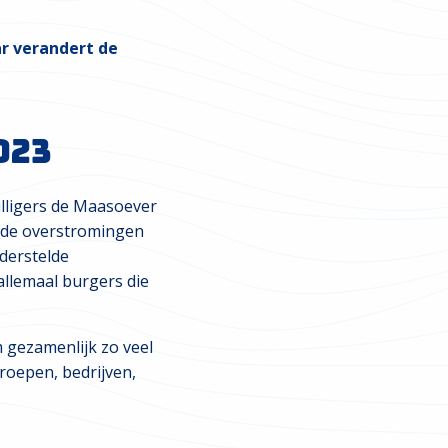
ar verandert de
023
illigers de Maasoever
a de overstromingen
derstelde
 allemaal burgers die
 gezamenlijk zo veel
groepen, bedrijven,