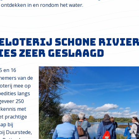
 ontdekken in en rondom het water.
eloterij Schone Rivie
ies zeer geslaagd
5 en 16
nemers van de
oterij mee o
p
edities langs
ngeveer 250
kennis met
et prachtige
ap bij
bij Duurstede,