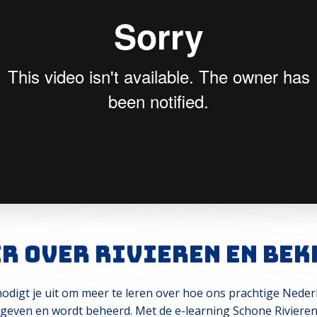
er over rivieren en bek
odigt je uit om meer te leren over hoe ons prachtige Nede
geven en wordt beheerd. Met de e-learning Schone Rivieren 