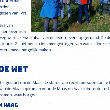
n Rotterdam.
werden
gidsen van IVN
ers van
elden
over hun
eg werd er zwerfafval van de rivieroevers opgeruimd. De 
aar huis. Zij hebben zo iets meegekregen van wat zij door 
oterij mede mogelijk maken.
de Wet
itie gestart om de Maas de status van rechtspersoon toe t
an de Maas opkomen voor de Maas en haar inherente recht
stromen, waarborgen.
n Haag