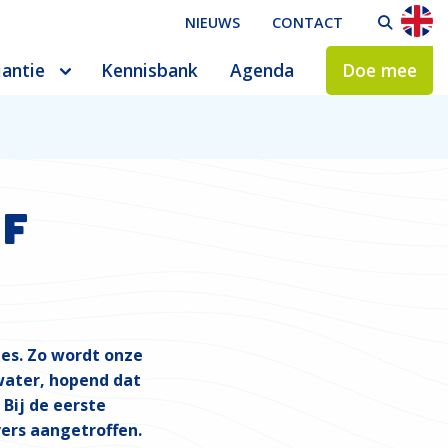
NIEUWS
CONTACT
ZO
iantie
Kennisbank
Agenda
Doe mee
ef
jes. Zo wordt onze
water, hopend dat
 Bij de eerste
vers aangetroffen.