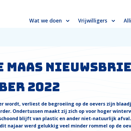
Wat we doen
Vrijwilligers
All
e Maas Nieuwsbri
ber 2022
r wordt, verliest de begroeiing op de oevers zijn blaad
rder. Ondertussen maakt zij zich op voor hoger winter
schoond blijft van plastic en ander niet-natuurlijk afval.
 dit najaar werd gelukkig veel minder rommel op de oe