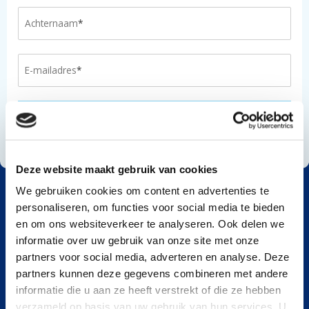
Deze website maakt gebruik van cookies
We gebruiken cookies om content en advertenties te
personaliseren, om functies voor social media te bieden
en om ons websiteverkeer te analyseren. Ook delen we
informatie over uw gebruik van onze site met onze
Over ons
partners voor social media, adverteren en analyse. Deze
Schone Rivieren is een programma van IVN
partners kunnen deze gegevens combineren met andere
Natuureducatie, dat in 2017 werd geïnitieerd in
informatie die u aan ze heeft verstrekt of die ze hebben
samenwerking met Plastic Soup Foundation en Stichting
verzameld op basis van uw gebruik van hun services. U