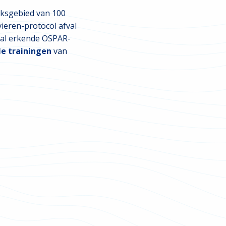
eksgebied van 100
vieren-protocol afval
naal erkende OSPAR-
le trainingen
van