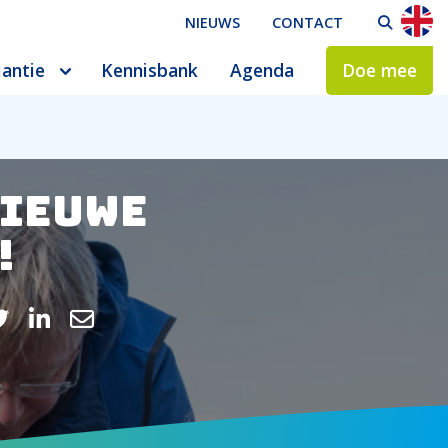
NIEUWS
CONTACT
ZO
iantie
Kennisbank
Agenda
Doe mee
nieuwe
!