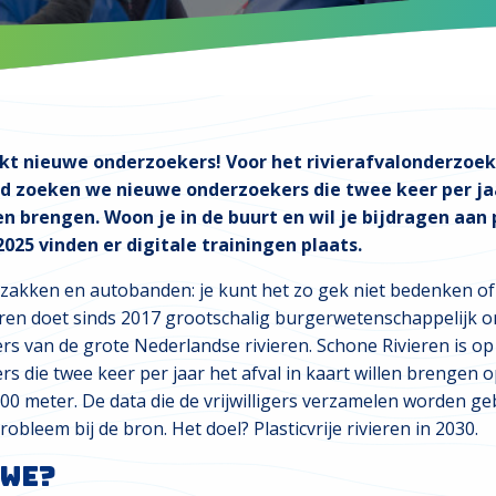
kt nieuwe onderzoekers! Voor het rivierafvalonderzoek
nd zoeken we nieuwe onderzoekers die twee keer per jaa
en brengen. Woon je in de buurt en wil je bijdragen aan p
 2025 vinden er digitale trainingen plaats.
zakken en autobanden: je kunt het zo gek niet bedenken of h
ieren doet sinds 2017 grootschalig burgerwetenschappelijk 
rs van de grote Nederlandse rivieren. Schone Rivieren is o
ers die twee keer per jaar het afval in kaart willen brengen 
100 meter. De data die de vrijwilligers verzamelen worden g
obleem bij de bron. Het doel? Plasticvrije rivieren in 2030.
 we?