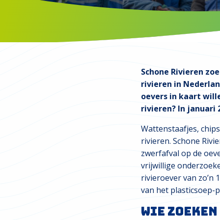
Schone Rivieren zoe
rivieren in Nederla
oevers in kaart will
rivieren? In januari
Wattenstaafjes, chips
rivieren. Schone Riv
zwerfafval op de oeve
vrijwillige onderzoek
rivieroever van zo’n 
van het plasticsoep-pr
Wie zoeken