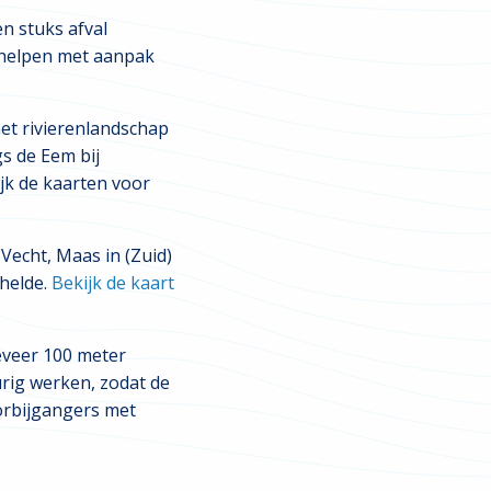
n stuks afval
 helpen met aanpak
het rivierenlandschap
s de Eem bij
ijk de kaarten voor
Vecht, Maas in (Zuid)
helde.
Bekijk de kaart
eveer 100 meter
urig werken, zodat de
orbijgangers met