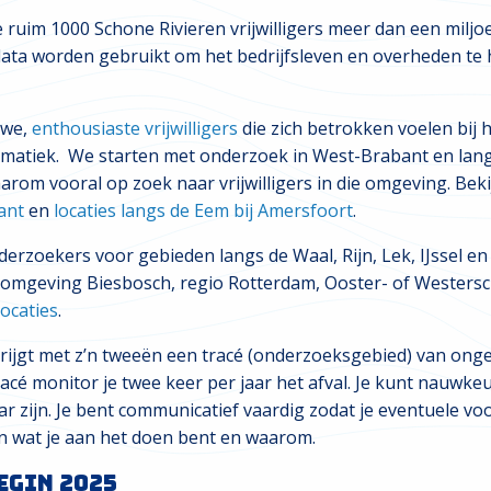
ruim 1000 Schone Rivieren vrijwilligers meer dan een miljoe
data worden gebruikt om het bedrijfsleven en overheden te
uwe,
enthousiaste vrijwilligers
die zich betrokken voelen bij 
lematiek. We starten met onderzoek in West-Brabant en lang
arom vooral op zoek naar vrijwilligers in die omgeving. Bek
ant
en
locaties langs de Eem bij Amersfoort
.
rzoekers voor gebieden langs de Waal, Rijn, Lek, IJssel en 
omgeving Biesbosch, regio Rotterdam, Ooster- of Westersc
ocaties
.
krijgt met z’n tweeën een tracé (onderzoeksgebied) van ong
acé monitor je twee keer per jaar het afval. Je kunt nauwke
 zijn. Je bent communicatief vaardig zodat je eventuele vo
n wat je aan het doen bent en waarom.
egin 2025