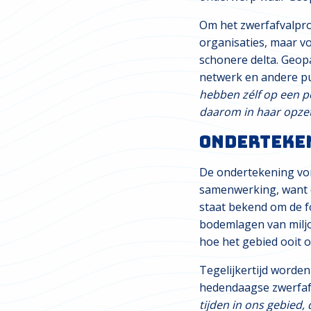
Om het zwerfafvalpro
organisaties, maar v
schonere delta. Geop
netwerk en andere pub
hebben zélf op een p
daarom in haar opzet 
Onderteken
De ondertekening von
samenwerking, want d
staat bekend om de f
bodemlagen van miljoe
hoe het gebied ooit o
Tegelijkertijd worde
hedendaagse zwerfaf
tijden in ons gebied