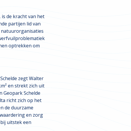
is de kracht van het
de partijen lid van
, natuurorganisaties
werfvuilproblematiek
amen optrekken om
 Schelde zegt Walter
m² en strekt zich uit
an Geopark Schelde
a richt zich op het
 en de duurzame
 waardering en zorg
bij uitstek een