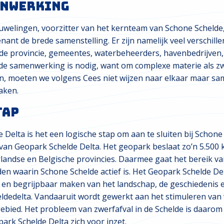
enwerking
welingen, voorzitter van het kernteam van Schone Schelde, 
t de brede samenstelling. Er zijn namelijk veel verschillen
 de provincie, gemeentes, waterbeheerders, havenbedrijven
ede samenwerking is nodig, want om complexe materie als z
n, moeten we volgens Cees niet wijzen naar elkaar maar s
aken.
tap
Delta is het een logische stap om aan te sluiten bij Schone
van Geopark Schelde Delta. Het geopark beslaat zo’n 5.500 k
andse en Belgische provincies. Daarmee gaat het bereik v
en waarin Schone Schelde actief is. Het Geopark Schelde Delt
r en begrijpbaar maken van het landschap, de geschiedenis
ldedelta. Vandaaruit wordt gewerkt aan het stimuleren van
ebied. Het probleem van zwerfafval in de Schelde is daarom 
rk Schelde Delta zich voor inzet.