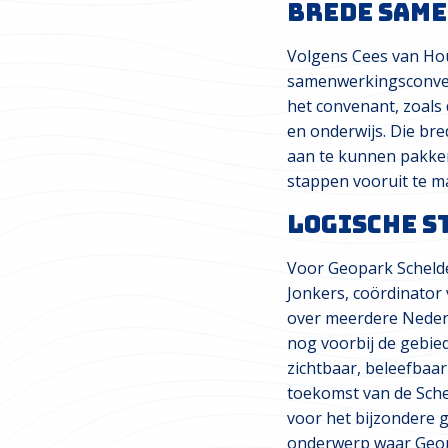
Brede sam
Volgens Cees van Hou
samenwerkingsconvenan
het convenant, zoals
en onderwijs. Die br
aan te kunnen pakke
stappen vooruit te m
Logische s
Voor Geopark Schelde 
Jonkers, coördinator 
over meerdere Nederl
nog voorbij de gebied
zichtbaar, beleefbaa
toekomst van de Sche
voor het bijzondere g
onderwerp waar Geopa