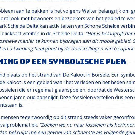
bleem aan te pakken is het volgens Walter belangrijk om g
ooral ook met bewoners en bezoekers van het gebied te we
ark Schelde Delta kan activiteiten van Schone Schelde verb
lieksactiviteiten in de Schelde Delta.
“Het is belangrijk da
ositieve manier te kunnen bijdragen aan dit mooie gebied. 
en uitwerking heel goed bij de doelstellingen van Geopark 
ing op een symbolische plek
d plaats op het strand van De Kaloot in Borsele. Een symbo
e Kaloot is een gebied waar het verleden en het heden s
ossielen die er regelmatig aanspoelen, doordat de Westersc
nen jaren oud aansnijdt. Deze fossielen vertellen dus een 
ntstaan is.
n mensen tegenwoordig op dit strand steeds vaker geconfro
valproblematiek.
“Zoeken we nu naar fossielen als herinner
, dan bekruipt me een gevoel van schaamte als volgende gene