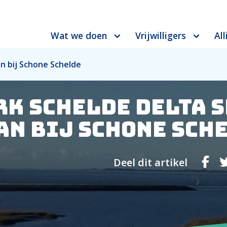
Wat we doen
Vrijwilligers
All
an bij Schone Schelde
k Schelde Delta 
an bij Schone Sch
Deel dit artikel