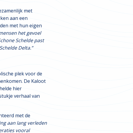
ezamenlijk met
rken aan een
inden met hun eigen
t mensen het gevoel
Schone Schelde past
Schelde Delta.”
lische plek voor de
amenkomen. De Kaloot
helde hier
stukje verhaal van
nteerd met de
ing aan lang verleden
raties vooral