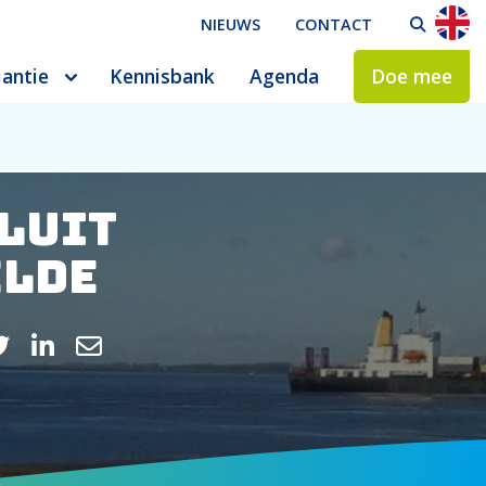
NIEUWS
CONTACT
ZO
iantie
Kennisbank
Agenda
Doe mee
sluit
elde